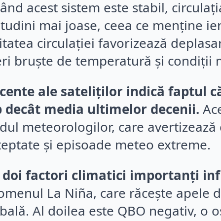
când acest sistem este stabil, circulaț
itudini mai joase, ceea ce menține ie
itatea circulației favorizează deplas
i bruște de temperatură și condiții 
cente ale sateliților indică faptul
b decât media ultimelor decenii.
Ace
ndul meteorologilor, care avertizează
teptate și episoade meteo extreme.
 doi factori climatici importanți in
menul La Niña, care răcește apele din
ală. Al doilea este QBO negativ, o osc