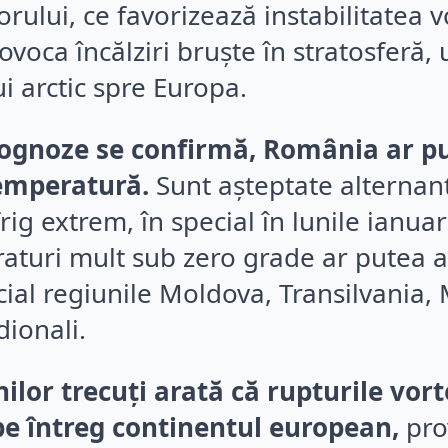
rului, ce favorizează instabilitatea 
ovoca încălziri bruște în stratosferă
i arctic spre Europa.
ognoze se confirmă, România ar put
emperatură.
Sunt așteptate alternan
rig extrem, în special în lunile ianuar
raturi mult sub zero grade ar putea a
cial regiunile Moldova, Transilvania
dionali.
ilor trecuți arată că rupturile vor
 pe întreg continentul european,
pro