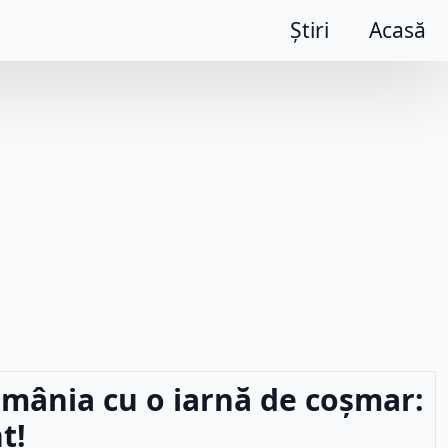
Știri
Acasă
omânia cu o iarnă de coșmar:
t!