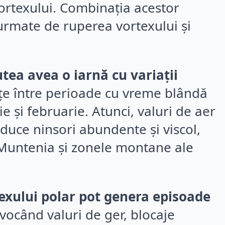
vortexului. Combinația acestor
, urmate de ruperea vortexului și
ea avea o iarnă cu variații
țe între perioade cu vreme blândă
ie și februarie. Atunci, valuri de aer
duce ninsori abundente și viscol,
, Muntenia și zonele montane ale
texului polar pot genera episoade
vocând valuri de ger, blocaje