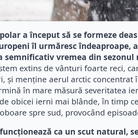
polar a început să se formeze deas
uropeni îl urmăresc îndeaproape, 
a semnificativ vremea din sezonul r
stem extins de vânturi foarte reci, c
ri, și menține aerul arctic concentrat 
ină în mare măsură severitatea iern
de obicei ierni mai blânde, în timp c
oboare spre sud, provocând episoade d
 funcționează ca un scut natural, s