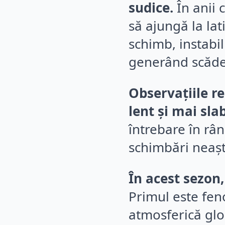
sudice.
În anii 
să ajungă la lat
schimb, instabil
generând scăder
Observațiile re
lent și mai sla
întrebare în râ
schimbări neaș
În acest sezon,
Primul este feno
atmosferică glob