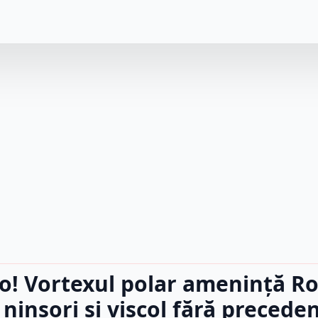
o! Vortexul polar amenință R
 ninsori și viscol fără preceden