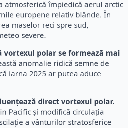
ia atmosferică împiedică aerul arctic
rnile europene relativ blânde. În
area maselor reci spre sud,
meteo severe.
 că vortexul polar se formează mai
astă anomalie ridică semne de
 că iarna 2025 ar putea aduce
fluențează direct vortexul polar.
 Pacific și modifică circulația
ilație a vânturilor stratosferice