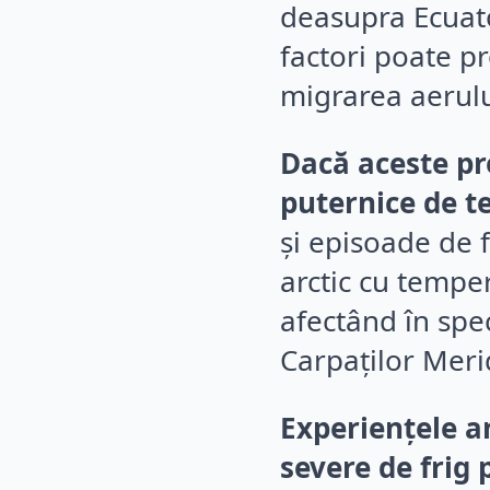
deasupra Ecuato
factori poate pr
migrarea aerulu
Dacă aceste pr
puternice de t
și episoade de f
arctic cu tempe
afectând în spe
Carpaților Meri
Experiențele an
severe de frig