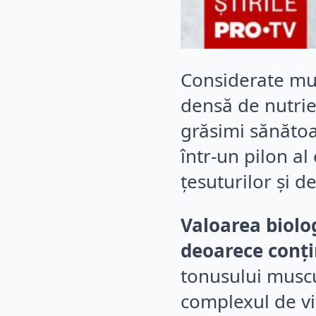
Considerate mul
densă de nutrien
grăsimi sănătoa
într-un pilon al
țesuturilor și d
Valoarea biolog
deoarece conți
tonusului muscu
complexul de vit