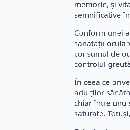
memorie, și vit
semnificative în
Conform unei a
sănătății ocular
consumul de ouă
controlul greut
În ceea ce prive
adulților sănăt
chiar între unu 
saturate. Totuși