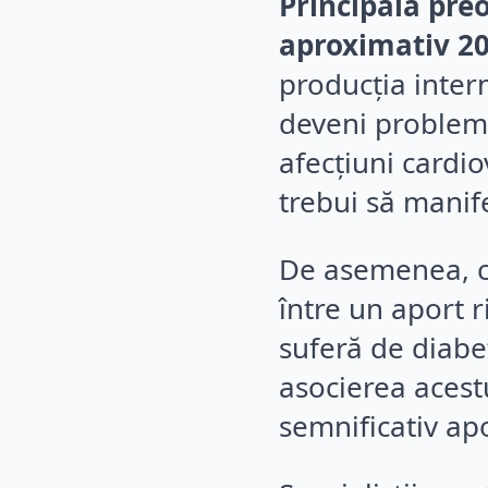
Principala pre
aproximativ 20
producția inter
deveni problema
afecțiuni cardio
trebui să manif
De asemenea, ce
între un aport r
suferă de diabe
asocierea acest
semnificativ ap