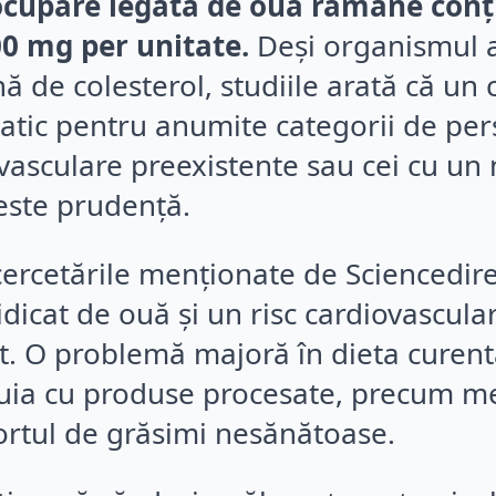
ocupare legată de ouă rămâne conți
0 mg per unitate.
Deși organismul a
nă de colesterol, studiile arată că un
tic pentru anumite categorii de pers
vasculare preexistente sau cei cu un n
este prudență.
rcetările menționate de Sciencedirec
idicat de ouă și un risc cardiovascula
t. O problemă majoră în dieta curentă
uia cu produse procesate, precum me
ortul de grăsimi nesănătoase.