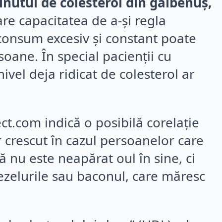
nutul de colesterol din gălbenuș,
re capacitatea de a-și regla
 consum excesiv și constant poate
oane. În special pacienții cu
ivel deja ridicat de colesterol ar
t.com indică o posibilă corelație
r crescut în cazul persoanelor care
 nu este neapărat oul în sine, ci
zelurile sau baconul, care măresc