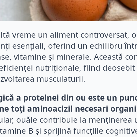
tă vreme un aliment controversat, ouă
ți esențiali, oferind un echilibru într
se, vitamine și minerale. Această c
 eficienței nutriționale, fiind deosebi
ezvoltarea musculaturii.
ică a proteinei din ou este un punc
ne toți aminoacizii necesari organ
lar, ouăle contribuie la menținerea 
amine B și sprijină funcțiile cognitiv