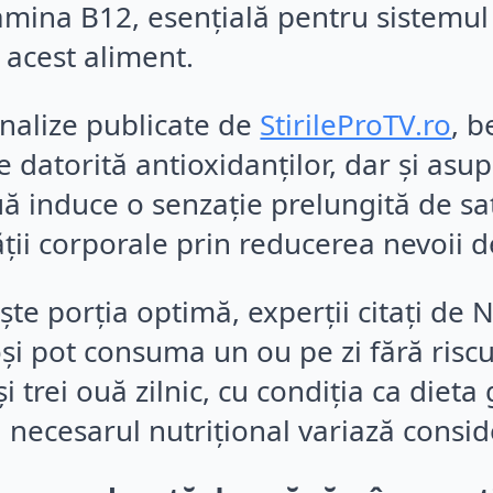
amina B12, esențială pentru sistemul 
 acest aliment.
nalize publicate de
StirileProTV.ro
, b
e datorită antioxidanților, dar și asu
 induce o senzație prelungită de saț
ății corporale prin reducerea nevoii 
ște porția optimă, experții citați de 
oși pot consuma un ou pe zi fără riscu
și trei ouă zilnic, cu condiția ca diet
, necesarul nutrițional variază conside