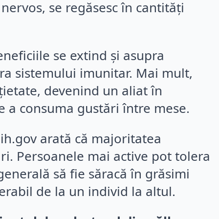
nervos, se regăsesc în cantități
eneficiile se extind și asupra
pra sistemului imunitar. Mai mult,
ietate, devenind un aliat în
de a consuma gustări între mese.
Nih.gov arată că majoritatea
ri. Persoanele mai active pot tolera
a generală să fie săracă în grăsimi
rabil de la un individ la altul.