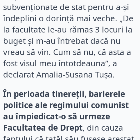
subvenționate de stat pentru a-și
îndeplini o dorință mai veche. „De
la facultate le-au rămas 3 locuri la
buget și m-au întrebat dacă nu
vreau să vin. Cum să nu, că asta a
fost visul meu întotdeauna”, a
declarat Amalia-Susana Tușa.
În perioada tinereții, barierele
politice ale regimului comunist
au împiedicat-o să urmeze
Facultatea de Drept
, din cauza
faptului că tatăl său fusese arestat.