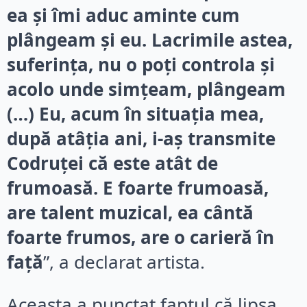
ea și îmi aduc aminte cum
plângeam și eu. Lacrimile astea,
suferința, nu o poți controla și
acolo unde simțeam, plângeam
(…) Eu, acum în situația mea,
după atâția ani, i-aș transmite
Codruței că este atât de
frumoasă. E foarte frumoasă,
are talent muzical, ea cântă
foarte frumos, are o carieră în
față
”, a declarat artista.
Aceasta a punctat faptul că lipsa