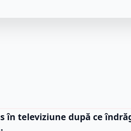
 în televiziune după ce îndrăg
…