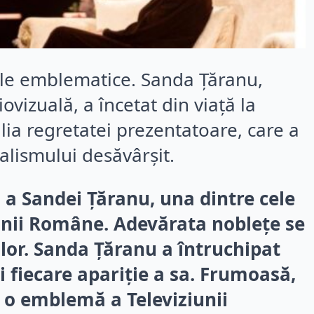
ale emblematice. Sanda Țăranu,
ovizuală, a încetat din viață la
ilia regretatei prezentatoare, care a
nalismului desăvârșit.
a Sandei Țăranu, una dintre cele
ziunii Române. Adevărata noblețe se
lor. Sanda Țăranu a întruchipat
i fiecare apariție a sa. Frumoasă,
t o emblemă a Televiziunii