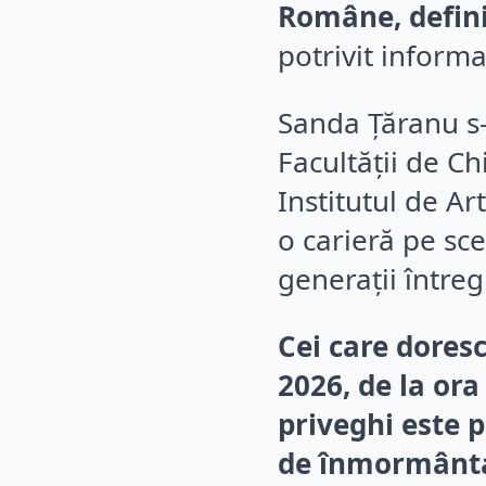
Române, defini
potrivit informa
Sanda Țăranu s-a
Facultății de Ch
Institutul de Ar
o carieră pe sc
generații întregi
Cei care dores
2026, de la ora
priveghi este 
de înmormântar