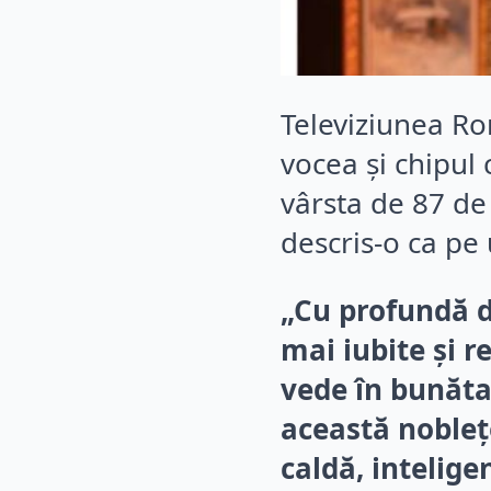
Televiziunea Ro
vocea și chipul 
vârsta de 87 de 
descris-o ca pe 
„Cu profundă d
mai iubite și 
vede în bunăta
această noblețe
caldă, intelige