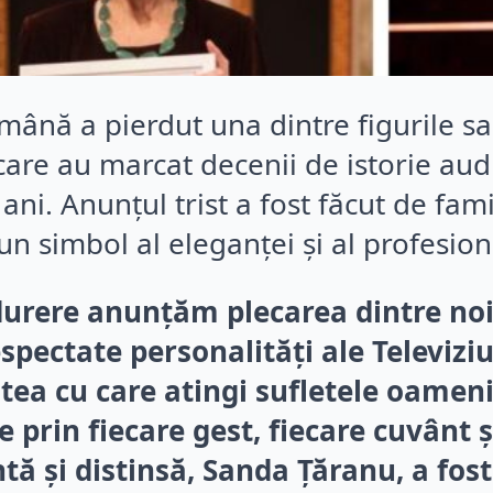
mână a pierdut una dintre figurile s
care au marcat decenii de istorie audi
ani. Anunțul trist a fost făcut de fam
un simbol al eleganței și al profesio
urere anunțăm plecarea dintre noi 
respectate personalități ale Televi
tea cu care atingi sufletele oameni
 prin fiecare gest, fiecare cuvânt ș
ntă și distinsă, Sanda Țăranu, a fos