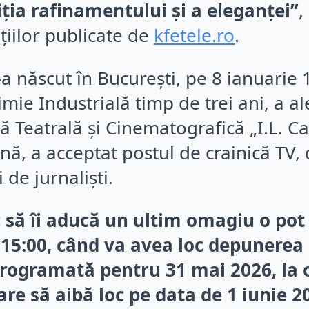
ția rafinamentului și a eleganței”
,
țiilor publicate de
kfetele.ro
.
 născut în București, pe 8 ianuarie 1
imie Industrială timp de trei ani, a al
tă Teatrală și Cinematografică „I.L. C
enă, a acceptat postul de crainică TV
 de jurnaliști.
c să îi aducă un ultim omagiu o pot
 15:00, când va avea loc depunerea 
programată pentru 31 mai 2026, la
e să aibă loc pe data de 1 iunie 202