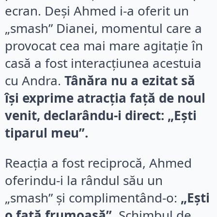
ecran. Deși Ahmed i-a oferit un
„smash” Dianei, momentul care a
provocat cea mai mare agitație în
casă a fost interacțiunea acestuia
cu Andra.
Tânăra nu a ezitat să
își exprime atracția față de noul
venit, declarându-i direct: „Ești
tiparul meu”.
Reacția a fost reciprocă, Ahmed
oferindu-i la rândul său un
„smash” și complimentând-o:
„Ești
o fată frumoasă”
. Schimbul de