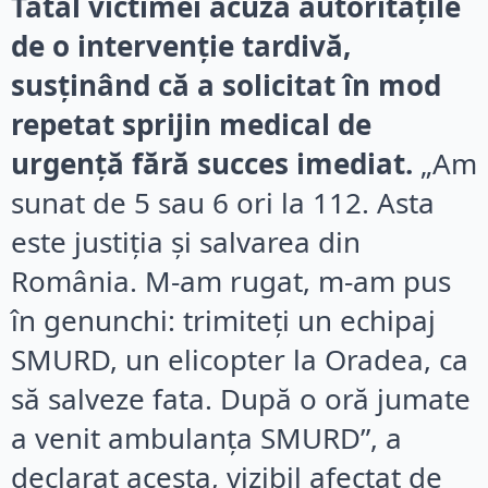
Tatăl victimei acuză autoritățile
de o intervenție tardivă,
susținând că a solicitat în mod
repetat sprijin medical de
urgență fără succes imediat.
„Am
sunat de 5 sau 6 ori la 112. Asta
este justiția și salvarea din
România. M-am rugat, m-am pus
în genunchi: trimiteți un echipaj
SMURD, un elicopter la Oradea, ca
să salveze fata. După o oră jumate
a venit ambulanța SMURD”, a
declarat acesta, vizibil afectat de