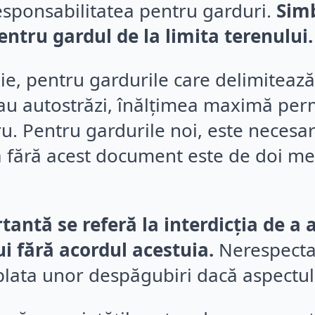
responsabilitatea pentru garduri.
Simb
ntru gardul de la limita terenului.
ie, pentru gardurile care delimiteaz
sau autostrăzi, înălțimea maximă perm
u. Pentru gardurile noi, este necesară
ără acest document este de doi metr
antă se referă la interdicția de a a
i fără acordul acestuia.
Nerespectar
 plata unor despăgubiri dacă aspectul