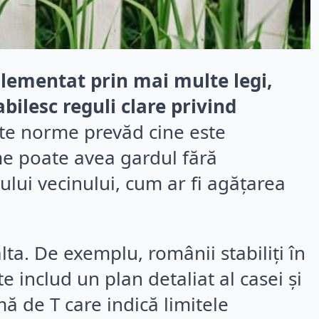
eglementat prin mai multe legi,
abilesc reguli clare privind
te norme prevăd cine este
ime poate avea gardul fără
rdului vecinului, cum ar fi agățarea
alta. De exemplu, românii stabiliți în
e includ un plan detaliat al casei și
mă de T care indică limitele