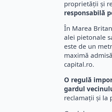
proprietății și 
responsabilă pe
În Marea Britan
alei pietonale 
este de un metr
maximă admisă f
capital.ro.
O regulă import
gardul vecinulu
reclamații și la