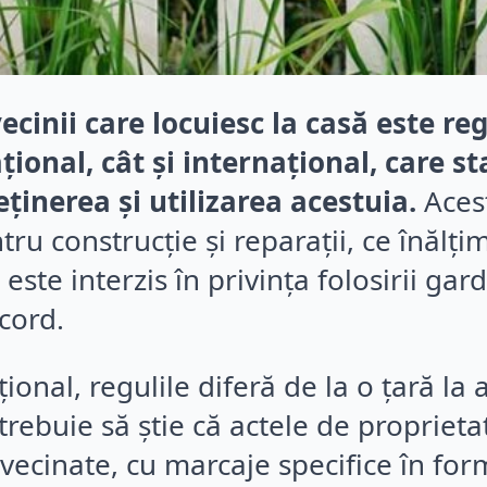
ecinii care locuiesc la casă este r
ațional, cât și internațional, care st
eținerea și utilizarea acestuia.
Aces
ru construcție și reparații, ce înălț
e este interzis în privința folosirii ga
cord.
țional, regulile diferă de la o țară la 
rebuie să știe că actele de proprietat
nvecinate, cu marcaje specifice în for