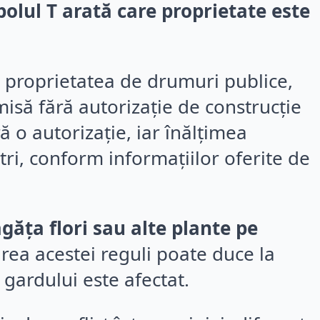
olul T arată care proprietate este
ă proprietatea de drumuri publice,
isă fără autorizație de construcție
 o autorizație, iar înălțimea
i, conform informațiilor oferite de
găța flori sau alte plante pe
ea acestei reguli poate duce la
 gardului este afectat.