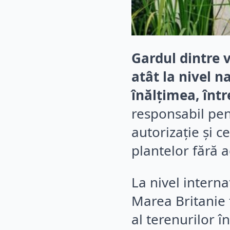
Gardul dintre v
atât la nivel n
înălțimea, într
responsabil pent
autorizație și c
plantelor fără a
La nivel interna
Marea Britanie t
al terenurilor î