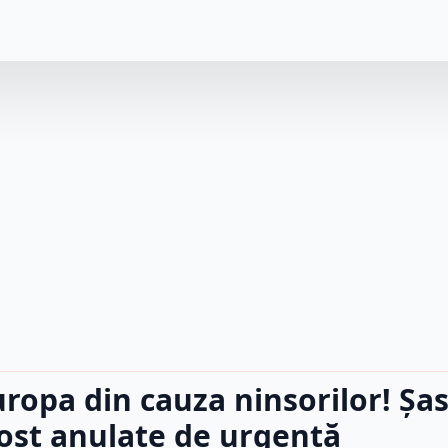
uropa din cauza ninsorilor! Șa
fost anulate de urgență