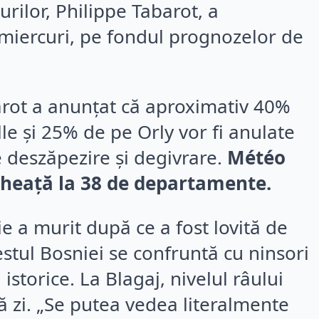
urilor, Philippe Tabarot, a
 miercuri, pe fondul prognozelor de
barot a anunțat că aproximativ 40%
le și 25% de pe Orly vor fi anulate
 deszăpezire și degivrare.
Météo
 gheață la 38 de departamente.
eie a murit după ce a fost lovită de
estul Bosniei se confruntă cu ninsori
istorice. La Blagaj, nivelul râului
ă zi. „Se putea vedea literalmente