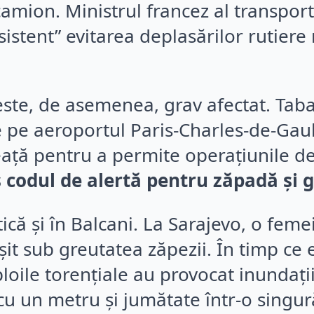
camion. Ministrul francez al transport
istent” evitarea deplasărilor rutiere
 este, de asemenea, grav afectat. Ta
e pe aeroportul Paris-Charles-de-Gaul
ață pentru a permite operațiunile de
s codul de alertă pentru zăpadă și
itică și în Balcani. La Sarajevo, o fem
it sub greutatea zăpezii. În timp ce 
ploile torențiale au provocat inundații 
cu un metru și jumătate într-o singur