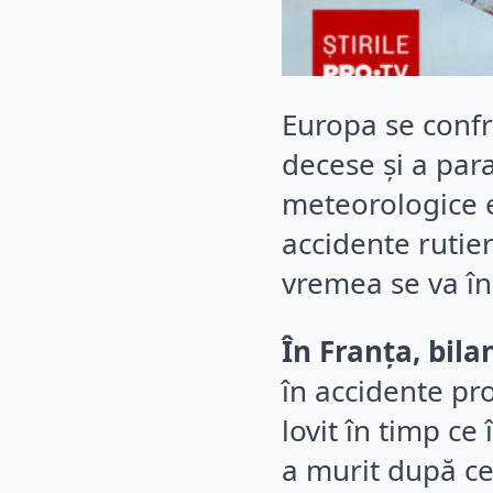
Europa se confr
decese și a para
meteorologice e
accidente rutier
vremea se va în
În Franța, bila
în accidente pr
lovit în timp ce
a murit după ce