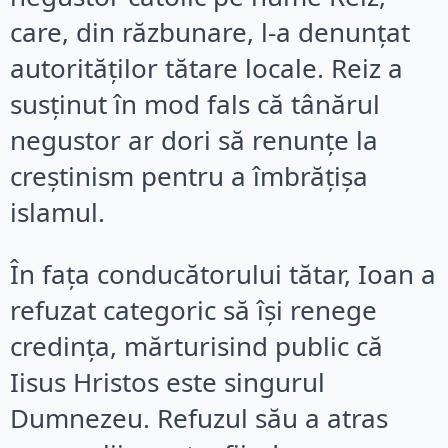
care, din răzbunare, l-a denunțat
autorităților tătare locale. Reiz a
susținut în mod fals că tânărul
negustor ar dori să renunțe la
creștinism pentru a îmbrățișa
islamul.
În fața conducătorului tătar, Ioan a
refuzat categoric să își renege
credința, mărturisind public că
Iisus Hristos este singurul
Dumnezeu. Refuzul său a atras