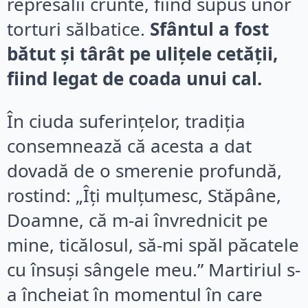
represalii crunte, fiind supus unor
torturi sălbatice.
Sfântul a fost
bătut și târât pe ulițele cetății,
fiind legat de coada unui cal.
În ciuda suferințelor, tradiția
consemnează că acesta a dat
dovadă de o smerenie profundă,
rostind: „Îți mulțumesc, Stăpâne,
Doamne, că m-ai învrednicit pe
mine, ticălosul, să-mi spăl păcatele
cu însuși sângele meu.” Martiriul s-
a încheiat în momentul în care