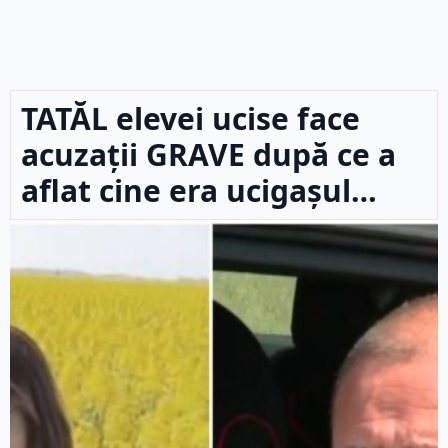
TATĂL elevei ucise face
acuzații GRAVE după ce a
aflat cine era ucigașul…